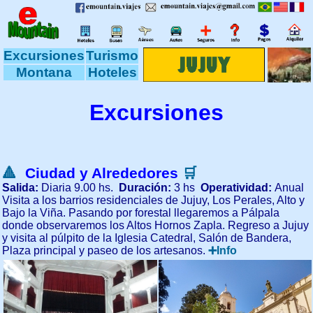
Excursiones
Turismo
Montana
Hoteles
Excursiones
🔺
Ciudad y Alrededores
🛒
Salida:
Diaria 9.00 hs.
Duración:
3 hs
Operatividad:
Anual
Visita a los barrios residenciales de Jujuy, Los Perales, Alto y
Bajo la Viña. Pasando por forestal llegaremos a Pálpala
donde observaremos los Altos Hornos Zapla. Regreso a Jujuy
y visita al púlpito de la Iglesia Catedral, Salón de Bandera,
Plaza principal y paseo de los artesanos.
➕Info