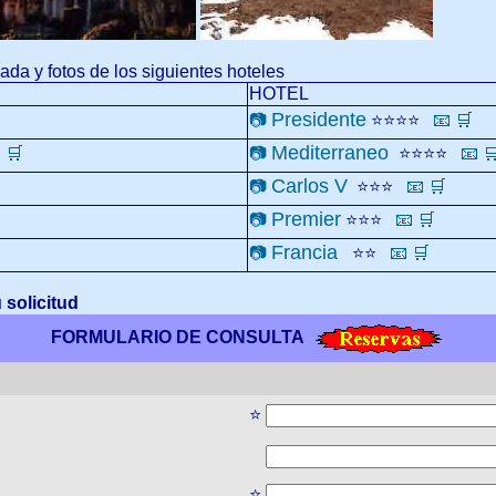
ada y fotos de los siguientes hoteles
HOTEL
Presidente

📷
⭐⭐⭐⭐
📧
🛒
Mediterraneo

🛒
📷
⭐⭐⭐⭐
📧

Carlos V
📷
⭐⭐⭐
📧
🛒
Premier
📷
⭐⭐⭐
📧
🛒
Francia
📷
⭐⭐
📧
🛒
 solicitud
FORMULARIO DE CONSULTA
⭐
⭐