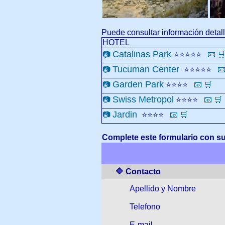
Puede consultar información detall
HOTEL
Catalinas Park
📷
⭐⭐⭐⭐⭐
📧

Tucuman Center
📷
⭐⭐⭐⭐⭐

Garden Park
📷
⭐⭐⭐⭐
📧
🛒
Swiss Metropol
📷
⭐⭐⭐⭐
📧
🛒
Jardin
📷
⭐⭐⭐⭐
📧
🛒
Complete
este formulario con su
🔷 Contacto
Apellido y Nombre
Telefono
E-mail