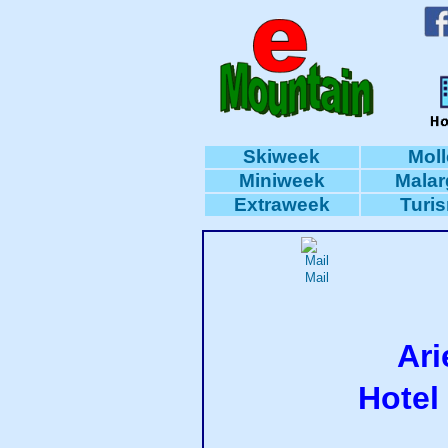
Skiweek
Moll
Miniweek
Mala
Extraweek
Turi
Mail
Ari
Hotel