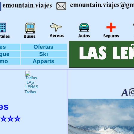
es
Ofertas
rgue
Ski
smo
Apparts
Tarifas
es
 ⭐⭐⭐