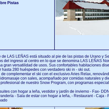
obre Pistas
lle de LAS LEÑAS está situado al pie de las pistas de Urano y S
s del ingreso al centro en lo que se denomina LAS LEÑAS Nort
na gran versatilidad de usos. Sus confortables habitaciones dise
r hasta 280 huéspedes con verdadero ski in - ski out.
dad de complementar el ski con el exclusivo Aries Relax, renová
hidromasaje con sales, acompañado por comidas naturales y die
 profesional de nuestro Snow Program, con programas especiales
ites con hogar a leña, vestidor y jardín de invierno - Fax- DDN 
vandería - Sala de estar con hogar a leña, - Restaurant - Caja - 
onado